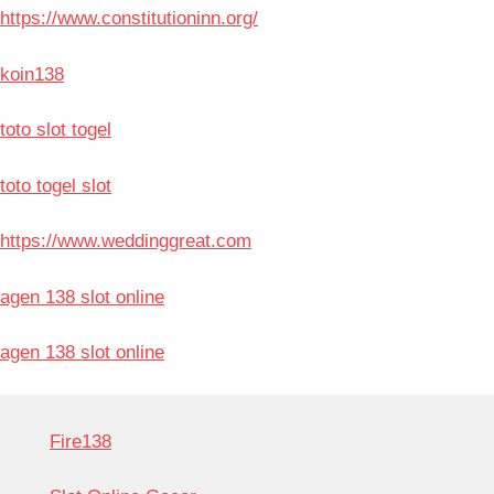
https://www.constitutioninn.org/
koin138
toto slot togel
toto togel slot
https://www.weddinggreat.com
agen 138 slot online
agen 138 slot online
Fire138