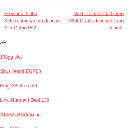
Previous:
Coba
Next:
Coba-coba Game
Navigasi
Keberuntunganmu dengan
Slot Gratis dengan Demo
pos
Slot Demo PG!
Rupiah!
APi
168gg slot
Situs resmi EGP88
King138 alternatif
Link Alternatif Devil138
ทดลองเล่นสล็อต pg