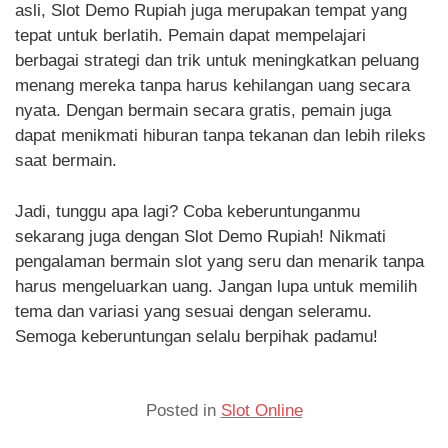
asli, Slot Demo Rupiah juga merupakan tempat yang
tepat untuk berlatih. Pemain dapat mempelajari
berbagai strategi dan trik untuk meningkatkan peluang
menang mereka tanpa harus kehilangan uang secara
nyata. Dengan bermain secara gratis, pemain juga
dapat menikmati hiburan tanpa tekanan dan lebih rileks
saat bermain.
Jadi, tunggu apa lagi? Coba keberuntunganmu
sekarang juga dengan Slot Demo Rupiah! Nikmati
pengalaman bermain slot yang seru dan menarik tanpa
harus mengeluarkan uang. Jangan lupa untuk memilih
tema dan variasi yang sesuai dengan seleramu.
Semoga keberuntungan selalu berpihak padamu!
Posted in
Slot Online