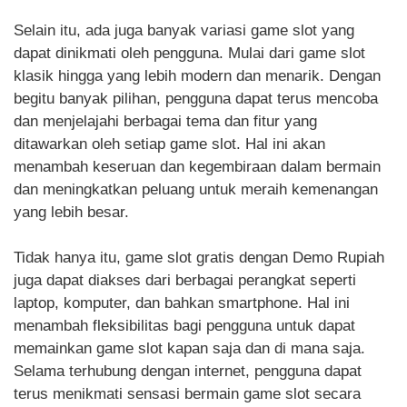
Selain itu, ada juga banyak variasi game slot yang
dapat dinikmati oleh pengguna. Mulai dari game slot
klasik hingga yang lebih modern dan menarik. Dengan
begitu banyak pilihan, pengguna dapat terus mencoba
dan menjelajahi berbagai tema dan fitur yang
ditawarkan oleh setiap game slot. Hal ini akan
menambah keseruan dan kegembiraan dalam bermain
dan meningkatkan peluang untuk meraih kemenangan
yang lebih besar.
Tidak hanya itu, game slot gratis dengan Demo Rupiah
juga dapat diakses dari berbagai perangkat seperti
laptop, komputer, dan bahkan smartphone. Hal ini
menambah fleksibilitas bagi pengguna untuk dapat
memainkan game slot kapan saja dan di mana saja.
Selama terhubung dengan internet, pengguna dapat
terus menikmati sensasi bermain game slot secara