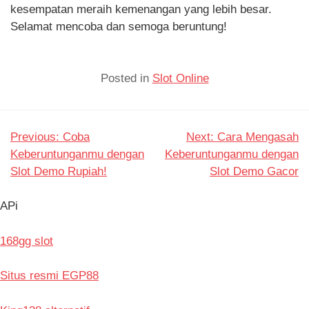
kesempatan meraih kemenangan yang lebih besar.
Selamat mencoba dan semoga beruntung!
Posted in
Slot Online
Previous:
Coba
Next:
Cara Mengasah
Navigasi
Keberuntunganmu dengan
Keberuntunganmu dengan
pos
Slot Demo Rupiah!
Slot Demo Gacor
APi
168gg slot
Situs resmi EGP88