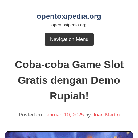
Skip
to
opentoxipedia.org
content
opentoxipedia.org
Navigation Menu
Coba-coba Game Slot
Gratis dengan Demo
Rupiah!
Posted on
Februari 10, 2025
by
Juan Martin