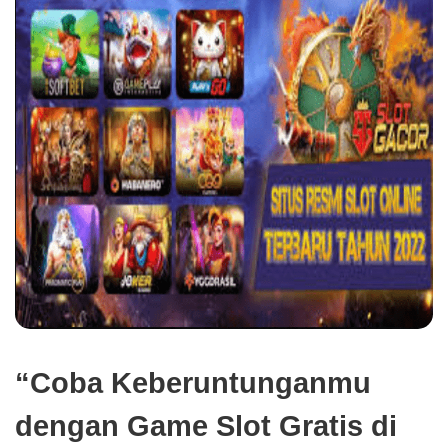
“Coba Keberuntunganmu
dengan Game Slot Gratis di