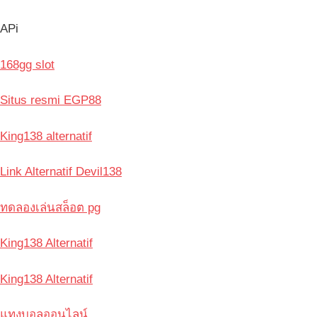
APi
168gg slot
Situs resmi EGP88
King138 alternatif
Link Alternatif Devil138
ทดลองเล่นสล็อต pg
King138 Alternatif
King138 Alternatif
แทงบอลออนไลน์