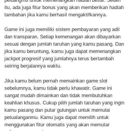
peluangmu untuk memenangkan hadiah besar. Selain
itu, ada juga fitur bonus yang akan memberikan hadiah
tambahan jika kamu berhasil mengaktifkannya.
Game ini juga memiliki sistem pembayaran yang adil
dan transparan. Setiap kemenangan akan dibayarkan
sesuai dengan jumlah taruhan yang kamu pasang. Dan
jika kamu beruntung, kamu juga dapat memenangkan
jackpot progresif yang jumlahnya terus bertambah
seiring berjalannya waktu.
Jika kamu belum pernah memainkan game slot
sebelumnya, kamu tidak perlu khawatir. Game ini
sangat mudah dimainkan dan tidak membutuhkan
keahlian khusus. Cukup pilih jumlah taruhan yang ingin
kamu pasang dan putar gulungan untuk memulai
petualanganmu. Kamu juga dapat memilih untuk
menggunakan fitur otomatis yang akan memutar