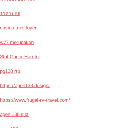
ราคาบอล
casino trực tuyến
w77 merupakan
Slot Gacor Hari Ini
pg138 rtp
https://agen138.design/
https://www.frugal-rv-travel.com/
agen 138 slot