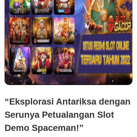
“Eksplorasi Antariksa dengan
Serunya Petualangan Slot
Demo Spaceman!”