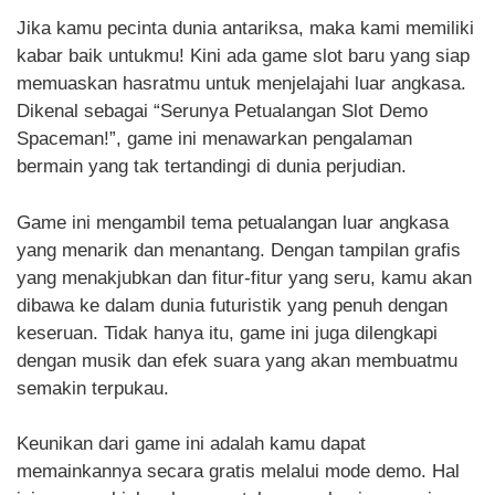
Jika kamu pecinta dunia antariksa, maka kami memiliki
kabar baik untukmu! Kini ada game slot baru yang siap
memuaskan hasratmu untuk menjelajahi luar angkasa.
Dikenal sebagai “Serunya Petualangan Slot Demo
Spaceman!”, game ini menawarkan pengalaman
bermain yang tak tertandingi di dunia perjudian.
Game ini mengambil tema petualangan luar angkasa
yang menarik dan menantang. Dengan tampilan grafis
yang menakjubkan dan fitur-fitur yang seru, kamu akan
dibawa ke dalam dunia futuristik yang penuh dengan
keseruan. Tidak hanya itu, game ini juga dilengkapi
dengan musik dan efek suara yang akan membuatmu
semakin terpukau.
Keunikan dari game ini adalah kamu dapat
memainkannya secara gratis melalui mode demo. Hal