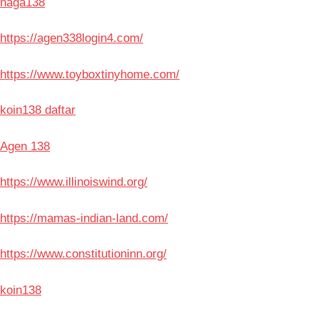
naga138
https://agen338login4.com/
https://www.toyboxtinyhome.com/
koin138 daftar
Agen 138
https://www.illinoiswind.org/
https://mamas-indian-land.com/
https://www.constitutioninn.org/
koin138