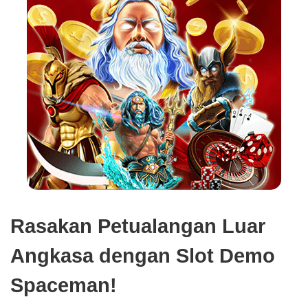
Rasakan Petualangan Luar
Angkasa dengan Slot Demo
Spaceman!