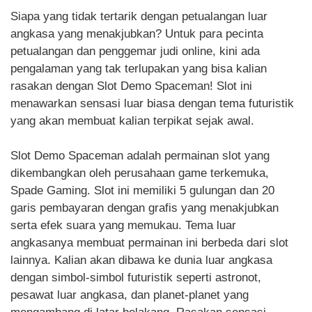
Siapa yang tidak tertarik dengan petualangan luar
angkasa yang menakjubkan? Untuk para pecinta
petualangan dan penggemar judi online, kini ada
pengalaman yang tak terlupakan yang bisa kalian
rasakan dengan Slot Demo Spaceman! Slot ini
menawarkan sensasi luar biasa dengan tema futuristik
yang akan membuat kalian terpikat sejak awal.
Slot Demo Spaceman adalah permainan slot yang
dikembangkan oleh perusahaan game terkemuka,
Spade Gaming. Slot ini memiliki 5 gulungan dan 20
garis pembayaran dengan grafis yang menakjubkan
serta efek suara yang memukau. Tema luar
angkasanya membuat permainan ini berbeda dari slot
lainnya. Kalian akan dibawa ke dunia luar angkasa
dengan simbol-simbol futuristik seperti astronot,
pesawat luar angkasa, dan planet-planet yang