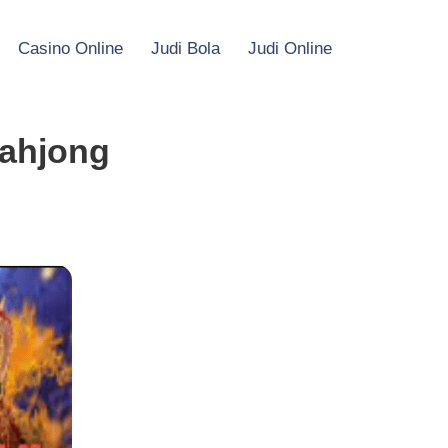
Casino Online
Judi Bola
Judi Online
Mahjong