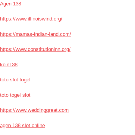
Agen 138
https://www.illinoiswind.org/
https://mamas-indian-land.com/
https://www.constitutioninn.org/
koin138
toto slot togel
toto togel slot
https://www.weddinggreat.com
agen 138 slot online