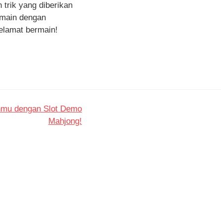
trik yang diberikan
rmain dengan
elamat bermain!
nmu dengan Slot Demo
Mahjong!