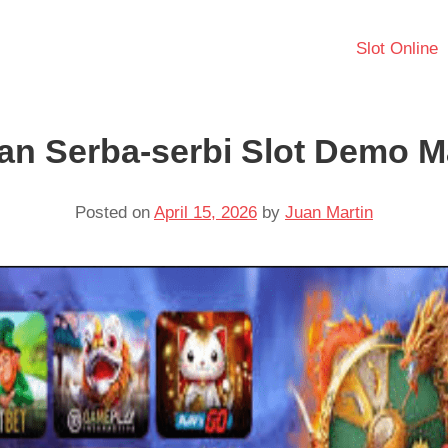
Slot Online
an Serba-serbi Slot Demo 
Posted on
April 15, 2026
by
Juan Martin