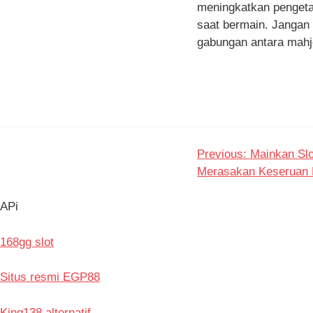
meningkatkan pengetah
saat bermain. Jangan
gabungan antara mahj
Previous:
Mainkan Sl
Navigasi
Merasakan Keseruan 
pos
APi
168gg slot
Situs resmi EGP88
King138 alternatif