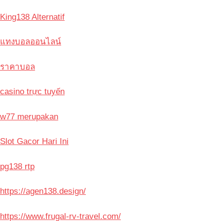
King138 Alternatif
แทงบอลออนไลน์
ราคาบอล
casino trực tuyến
w77 merupakan
Slot Gacor Hari Ini
pg138 rtp
https://agen138.design/
https://www.frugal-rv-travel.com/