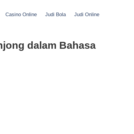
Casino Online
Judi Bola
Judi Online
hjong dalam Bahasa