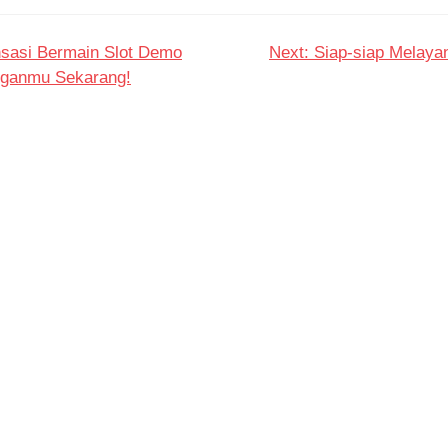
nsasi Bermain Slot Demo
Next:
Siap-siap Melaya
nganmu Sekarang!