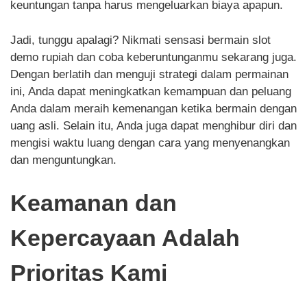
keuntungan tanpa harus mengeluarkan biaya apapun.
Jadi, tunggu apalagi? Nikmati sensasi bermain slot
demo rupiah dan coba keberuntunganmu sekarang juga.
Dengan berlatih dan menguji strategi dalam permainan
ini, Anda dapat meningkatkan kemampuan dan peluang
Anda dalam meraih kemenangan ketika bermain dengan
uang asli. Selain itu, Anda juga dapat menghibur diri dan
mengisi waktu luang dengan cara yang menyenangkan
dan menguntungkan.
Keamanan dan
Kepercayaan Adalah
Prioritas Kami