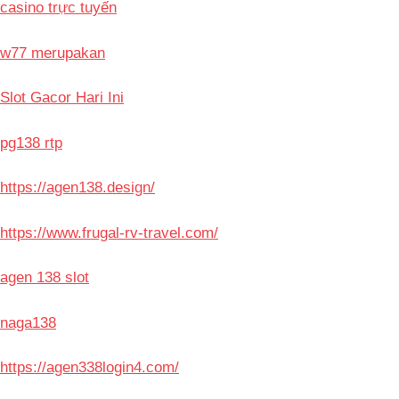
casino trực tuyến
w77 merupakan
Slot Gacor Hari Ini
pg138 rtp
https://agen138.design/
https://www.frugal-rv-travel.com/
agen 138 slot
naga138
https://agen338login4.com/