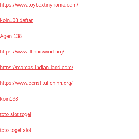
https://www.toyboxtinyhome.com/
koin138 daftar
Agen 138
https://www.illinoiswind.org/
https://mamas-indian-land.com/
https://www.constitutioninn.org/
koin138
toto slot togel
toto togel slot