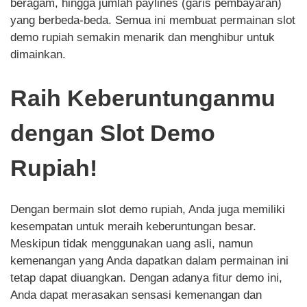
beragam, hingga jumlah paylines (garis pembayaran)
yang berbeda-beda. Semua ini membuat permainan slot
demo rupiah semakin menarik dan menghibur untuk
dimainkan.
Raih Keberuntunganmu
dengan Slot Demo
Rupiah!
Dengan bermain slot demo rupiah, Anda juga memiliki
kesempatan untuk meraih keberuntungan besar.
Meskipun tidak menggunakan uang asli, namun
kemenangan yang Anda dapatkan dalam permainan ini
tetap dapat diuangkan. Dengan adanya fitur demo ini,
Anda dapat merasakan sensasi kemenangan dan