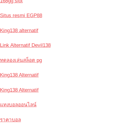
168gg slot
Situs resmi EGP88
King138 alternatif
Link Alternatif Devil138
ทดลองเล่นสล็อต pg
King138 Alternatif
King138 Alternatif
แทงบอลออนไลน์
ราคาบอล