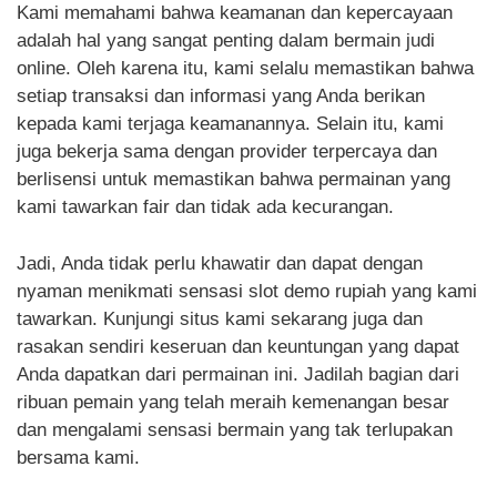
Kami memahami bahwa keamanan dan kepercayaan
adalah hal yang sangat penting dalam bermain judi
online. Oleh karena itu, kami selalu memastikan bahwa
setiap transaksi dan informasi yang Anda berikan
kepada kami terjaga keamanannya. Selain itu, kami
juga bekerja sama dengan provider terpercaya dan
berlisensi untuk memastikan bahwa permainan yang
kami tawarkan fair dan tidak ada kecurangan.
Jadi, Anda tidak perlu khawatir dan dapat dengan
nyaman menikmati sensasi slot demo rupiah yang kami
tawarkan. Kunjungi situs kami sekarang juga dan
rasakan sendiri keseruan dan keuntungan yang dapat
Anda dapatkan dari permainan ini. Jadilah bagian dari
ribuan pemain yang telah meraih kemenangan besar
dan mengalami sensasi bermain yang tak terlupakan
bersama kami.