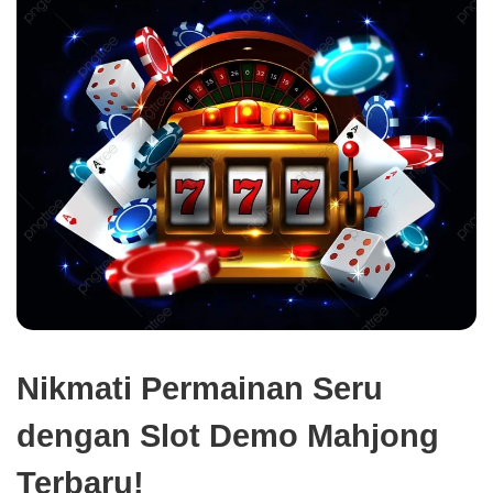
Nikmati Permainan Seru
dengan Slot Demo Mahjong
Terbaru!