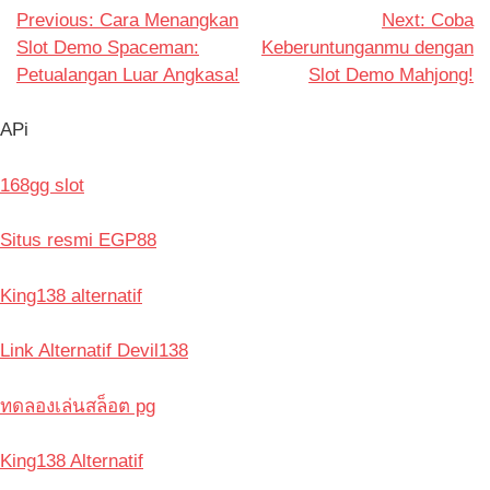
Previous:
Cara Menangkan
Next:
Coba
Navigasi
Slot Demo Spaceman:
Keberuntunganmu dengan
pos
Petualangan Luar Angkasa!
Slot Demo Mahjong!
APi
168gg slot
Situs resmi EGP88
King138 alternatif
Link Alternatif Devil138
ทดลองเล่นสล็อต pg
King138 Alternatif