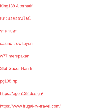
King138 Alternatif
แทงบอลออนไลน์
ราคาบอล
casino trực tuyến
w77 merupakan
Slot Gacor Hari Ini
pg138 rtp
https://agen138.design/
https://www.frugal-rv-travel.com/