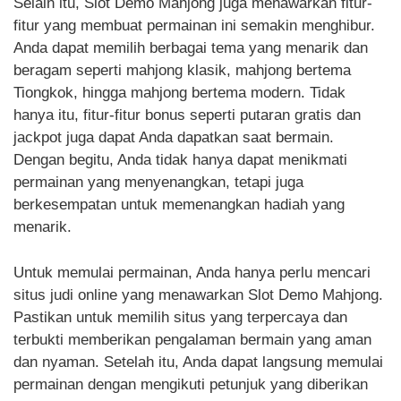
Selain itu, Slot Demo Mahjong juga menawarkan fitur-
fitur yang membuat permainan ini semakin menghibur.
Anda dapat memilih berbagai tema yang menarik dan
beragam seperti mahjong klasik, mahjong bertema
Tiongkok, hingga mahjong bertema modern. Tidak
hanya itu, fitur-fitur bonus seperti putaran gratis dan
jackpot juga dapat Anda dapatkan saat bermain.
Dengan begitu, Anda tidak hanya dapat menikmati
permainan yang menyenangkan, tetapi juga
berkesempatan untuk memenangkan hadiah yang
menarik.
Untuk memulai permainan, Anda hanya perlu mencari
situs judi online yang menawarkan Slot Demo Mahjong.
Pastikan untuk memilih situs yang terpercaya dan
terbukti memberikan pengalaman bermain yang aman
dan nyaman. Setelah itu, Anda dapat langsung memulai
permainan dengan mengikuti petunjuk yang diberikan