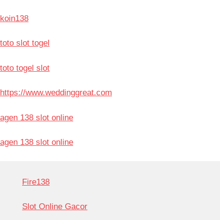
koin138
toto slot togel
toto togel slot
https://www.weddinggreat.com
agen 138 slot online
agen 138 slot online
Fire138
Slot Online Gacor