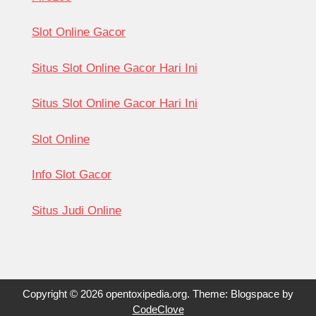
Slot Online Gacor
Situs Slot Online Gacor Hari Ini
Situs Slot Online Gacor Hari Ini
Slot Online
Info Slot Gacor
Situs Judi Online
Copyright © 2026 opentoxipedia.org. Theme: Blogspace by
CodeClove