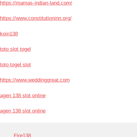
https://mamas-indian-land.com/
https://www.constitutioninn.org/
koin138
toto slot togel
toto togel slot
https://www.weddinggreat.com
agen 138 slot online
agen 138 slot online
Fire138