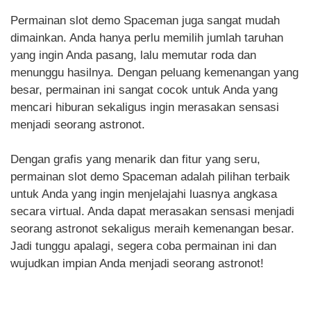
Permainan slot demo Spaceman juga sangat mudah
dimainkan. Anda hanya perlu memilih jumlah taruhan
yang ingin Anda pasang, lalu memutar roda dan
menunggu hasilnya. Dengan peluang kemenangan yang
besar, permainan ini sangat cocok untuk Anda yang
mencari hiburan sekaligus ingin merasakan sensasi
menjadi seorang astronot.
Dengan grafis yang menarik dan fitur yang seru,
permainan slot demo Spaceman adalah pilihan terbaik
untuk Anda yang ingin menjelajahi luasnya angkasa
secara virtual. Anda dapat merasakan sensasi menjadi
seorang astronot sekaligus meraih kemenangan besar.
Jadi tunggu apalagi, segera coba permainan ini dan
wujudkan impian Anda menjadi seorang astronot!