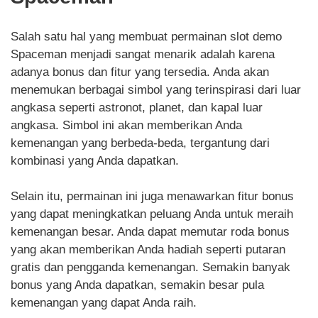
Salah satu hal yang membuat permainan slot demo
Spaceman menjadi sangat menarik adalah karena
adanya bonus dan fitur yang tersedia. Anda akan
menemukan berbagai simbol yang terinspirasi dari luar
angkasa seperti astronot, planet, dan kapal luar
angkasa. Simbol ini akan memberikan Anda
kemenangan yang berbeda-beda, tergantung dari
kombinasi yang Anda dapatkan.
Selain itu, permainan ini juga menawarkan fitur bonus
yang dapat meningkatkan peluang Anda untuk meraih
kemenangan besar. Anda dapat memutar roda bonus
yang akan memberikan Anda hadiah seperti putaran
gratis dan pengganda kemenangan. Semakin banyak
bonus yang Anda dapatkan, semakin besar pula
kemenangan yang dapat Anda raih.