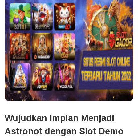
Wujudkan Impian Menjadi
Astronot dengan Slot Demo