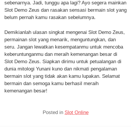
sebenarnya. Jadi, tunggu apa lagi? Ayo segera mainkan
Slot Demo Zeus dan rasakan sensasi bermain slot yang
belum pernah kamu rasakan sebelumnya.
Demikianlah ulasan singkat mengenai Slot Demo Zeus,
permainan slot yang menarik, menguntungkan, dan
seru. Jangan lewatkan kesempatanmu untuk mencoba
keberuntunganmu dan meraih kemenangan besar di
Slot Demo Zeus. Siapkan dirimu untuk petualangan di
dunia mitologi Yunani kuno dan nikmati pengalaman
bermain slot yang tidak akan kamu lupakan. Selamat
bermain dan semoga kamu berhasil meraih
kemenangan besar!
Posted in
Slot Online