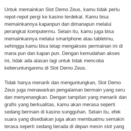
Untuk memainkan Slot Demo Zeus, kamu tidak perlu
repot-repot pergi ke kasino terdekat. Kamu bisa
memainkannya kapanpun dan dimanapun melalui
perangkat komputermu. Selain itu, kamu juga bisa
memainkannya melalui smartphone atau tabletmu,
sehingga kamu bisa tetap mengakses permainan ini di
mana pun dan kapan pun. Dengan kemudahan akses
ini, tidak ada alasan lagi untuk tidak mencoba
keberuntunganmu di Slot Demo Zeus.
Tidak hanya menarik dan menguntungkan, Slot Demo
Zeus juga menawarkan pengalaman bermain yang seru
dan menyenangkan. Dengan tampilan yang menarik dan
grafis yang berkualitas, kamu akan merasa seperti
sedang bermain di kasino sungguhan. Selain itu, efek
suara yang disediakan juga akan membuatmu semakin
terasa seperti sedang berada di depan mesin slot yang