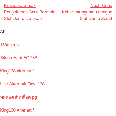
Previous:
Simak
Next:
Coba
Navigasi
Pengalaman Seru Bermain
Keberuntunganmu dengan
pos
Slot Demo Lengkap!
Slot Demo Zeus!
APi
168gg slot
Situs resmi EGP88
King138 alternatif
Link Alternatif Devil138
ทดลองเล่นสล็อต pg
King138 Alternatif