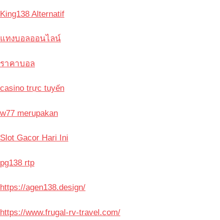
King138 Alternatif
แทงบอลออนไลน์
ราคาบอล
casino trực tuyến
w77 merupakan
Slot Gacor Hari Ini
pg138 rtp
https://agen138.design/
https://www.frugal-rv-travel.com/