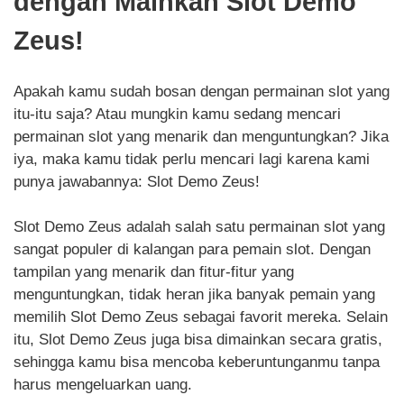
dengan Mainkan Slot Demo
Zeus!
Apakah kamu sudah bosan dengan permainan slot yang
itu-itu saja? Atau mungkin kamu sedang mencari
permainan slot yang menarik dan menguntungkan? Jika
iya, maka kamu tidak perlu mencari lagi karena kami
punya jawabannya: Slot Demo Zeus!
Slot Demo Zeus adalah salah satu permainan slot yang
sangat populer di kalangan para pemain slot. Dengan
tampilan yang menarik dan fitur-fitur yang
menguntungkan, tidak heran jika banyak pemain yang
memilih Slot Demo Zeus sebagai favorit mereka. Selain
itu, Slot Demo Zeus juga bisa dimainkan secara gratis,
sehingga kamu bisa mencoba keberuntunganmu tanpa
harus mengeluarkan uang.