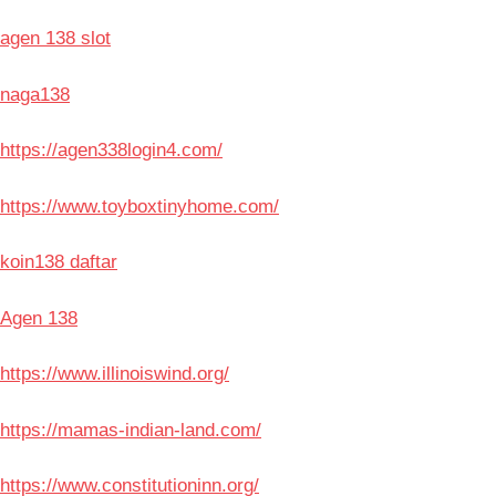
agen 138 slot
naga138
https://agen338login4.com/
https://www.toyboxtinyhome.com/
koin138 daftar
Agen 138
https://www.illinoiswind.org/
https://mamas-indian-land.com/
https://www.constitutioninn.org/