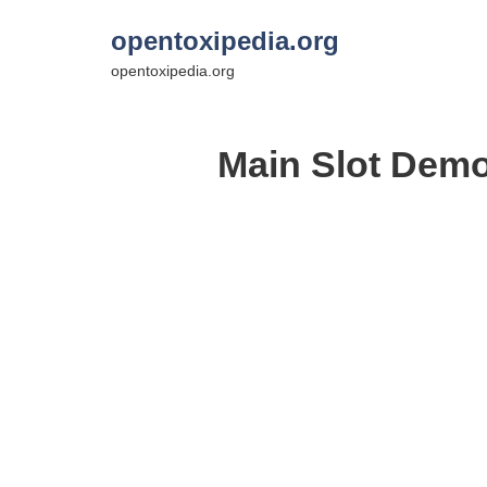
Skip
opentoxipedia.org
to
content
opentoxipedia.org
Main Slot Dem