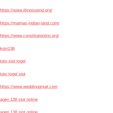
https://www.illinoiswind.org/
https://mamas-indian-land.com/
https://www.constitutioninn.org/
koin138
toto slot togel
toto togel slot
https://www.weddinggreat.com
agen 138 slot online
agen 138 slot online