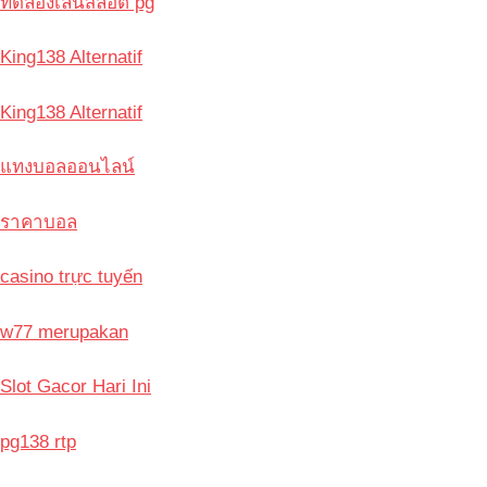
ทดลองเล่นสล็อต pg
King138 Alternatif
King138 Alternatif
แทงบอลออนไลน์
ราคาบอล
casino trực tuyến
w77 merupakan
Slot Gacor Hari Ini
pg138 rtp