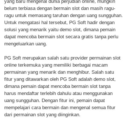
yang baru mengenal dunia perjudian online, mungkin
belum terbiasa dengan bermain slot dan masih ragu-
ragu untuk memasang taruhan dengan uang sungguhan.
Untuk mengatasi hal tersebut, PG Soft hadir dengan
solusi yang menarik yaitu demo slot, dimana pemain
dapat mencoba bermain slot secara gratis tanpa perlu
mengeluarkan uang.
PG Soft merupakan salah satu provider permainan slot
online terkemuka yang memiliki berbagai macam
permainan yang menarik dan menghibur. Salah satu
fitur yang ditawarkan oleh PG Soft adalah demo slot,
dimana pemain dapat mencoba bermain slot tanpa
harus mendaftar terlebih dahulu atau menggunakan
uang sungguhan. Dengan fitur ini, pemain dapat
mempelajari cara bermain dan mengenal semua fitur
dari permainan slot yang diinginkan.