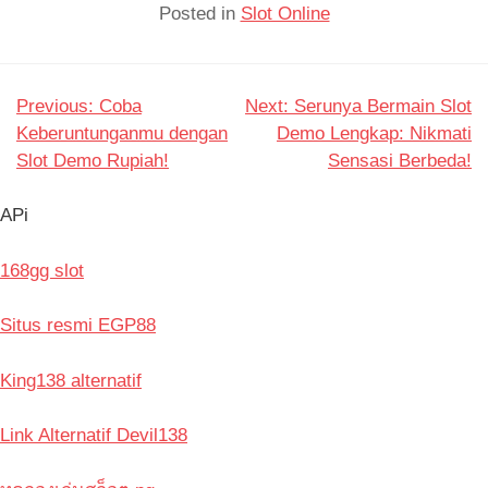
Posted in
Slot Online
Previous:
Coba
Next:
Serunya Bermain Slot
Navigasi
Keberuntunganmu dengan
Demo Lengkap: Nikmati
pos
Slot Demo Rupiah!
Sensasi Berbeda!
APi
168gg slot
Situs resmi EGP88
King138 alternatif
Link Alternatif Devil138