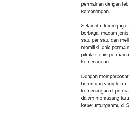
permainan dengan lebi
kemenangan.
Selain itu, kamu juga
berbagai macam jenis
satu per satu dan mel
memiliki jenis perma
pilihlah jenis perma
kemenangan.
Dengan memperbesar 
beruntung yang lebih
kemenangan di permaina
dalam memasang taruh
keberuntunganmu di S