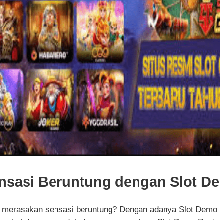
nsasi Beruntung dengan Slot D
a merasakan sensasi beruntung? Dengan adanya Slot Demo 