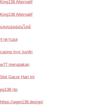
King138 Alternatif
King138 Alternatif
แทงบอลออนไลน์
ราคาบอล
casino trực tuyến
w77 merupakan
Slot Gacor Hari Ini
pg138 rtp
https://agen138.design/