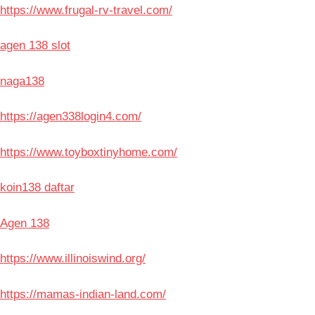
https://www.frugal-rv-travel.com/
agen 138 slot
naga138
https://agen338login4.com/
https://www.toyboxtinyhome.com/
koin138 daftar
Agen 138
https://www.illinoiswind.org/
https://mamas-indian-land.com/