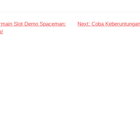
rmain Slot Demo Spaceman:
Next:
Coba Keberuntunga
a!