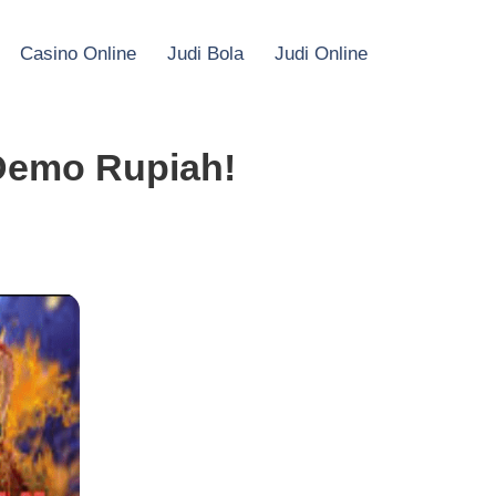
Casino Online
Judi Bola
Judi Online
Demo Rupiah!