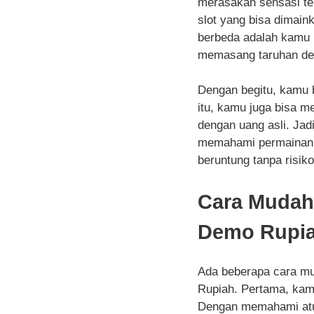
merasakan sensasi t
slot yang bisa dimai
berbeda adalah kamu 
memasang taruhan den
Dengan begitu, kamu 
itu, kamu juga bisa 
dengan uang asli. Jad
memahami permainan 
beruntung tanpa risik
Cara Mudah
Demo Rupia
Ada beberapa cara m
Rupiah. Pertama, kamu
Dengan memahami atur