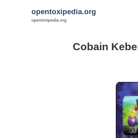
Skip
opentoxipedia.org
to
content
opentoxipedia.org
Cobain Kebe