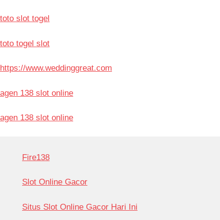
toto slot togel
toto togel slot
https://www.weddinggreat.com
agen 138 slot online
agen 138 slot online
Fire138
Slot Online Gacor
Situs Slot Online Gacor Hari Ini