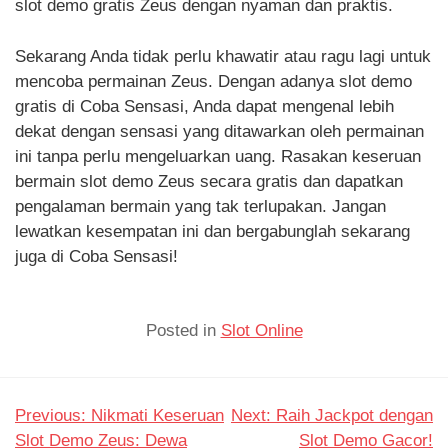
slot demo gratis Zeus dengan nyaman dan praktis.
Sekarang Anda tidak perlu khawatir atau ragu lagi untuk
mencoba permainan Zeus. Dengan adanya slot demo
gratis di Coba Sensasi, Anda dapat mengenal lebih
dekat dengan sensasi yang ditawarkan oleh permainan
ini tanpa perlu mengeluarkan uang. Rasakan keseruan
bermain slot demo Zeus secara gratis dan dapatkan
pengalaman bermain yang tak terlupakan. Jangan
lewatkan kesempatan ini dan bergabunglah sekarang
juga di Coba Sensasi!
Posted in
Slot Online
Previous:
Nikmati Keseruan
Next:
Raih Jackpot dengan
Navigasi
Slot Demo Zeus: Dewa
Slot Demo Gacor!