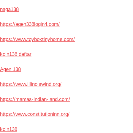
naga138
https://agen338login4.com/
https://www.toyboxtinyhome.com/
koin138 daftar
Agen 138
https://www.illinoiswind.org/
https://mamas-indian-land.com/
https://www.constitutioninn.org/
koin138