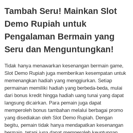
Tambah Seru! Mainkan Slot
Demo Rupiah untuk
Pengalaman Bermain yang
Seru dan Menguntungkan!
Tidak hanya menawarkan kesenangan bermain game,
Slot Demo Rupiah juga memberikan kesempatan untuk
memenangkan hadiah yang menggiurkan. Setiap
permainan memiliki hadiah yang berbeda-beda, mulai
dari bonus kredit hingga hadiah uang tunai yang dapat
langsung dicairkan. Para pemain juga dapat
memperoleh bonus tambahan melalui berbagai promo
yang disediakan oleh Slot Demo Rupiah. Dengan
begitu, pemain tidak hanya mendapatkan kesenangan
bermain, tetapi juga dapat memperoleh keuntungan