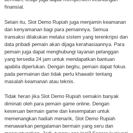
finansial.
Selain itu, Slot Demo Rupiah juga menjamin keamanan
dan kenyamanan bagi para pemainnya. Semua
transaksi dilakukan melalui sistem yang terenkripsi dan
data pribadi pemain akan dijaga kerahasiaannya. Para
pemain juga dapat menghubungi layanan pelanggan
yang tersedia 24 jam untuk mendapatkan bantuan
apabila diperlukan. Dengan begitu, pemain dapat fokus
pada permainan dan tidak perlu khawatir tentang
masalah keamanan atau teknis.
Tidak heran jika Slot Demo Rupiah semakin banyak
diminati oleh para pemain game online. Dengan
keseruan bermain game dan kesempatan untuk
memenangkan hadiah menarik, Slot Demo Rupiah
menawarkan pengalaman bermain yang seru dan