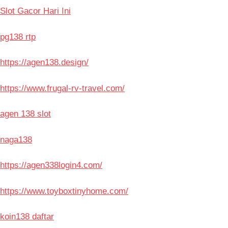
Slot Gacor Hari Ini
pg138 rtp
https://agen138.design/
https://www.frugal-rv-travel.com/
agen 138 slot
naga138
https://agen338login4.com/
https://www.toyboxtinyhome.com/
koin138 daftar