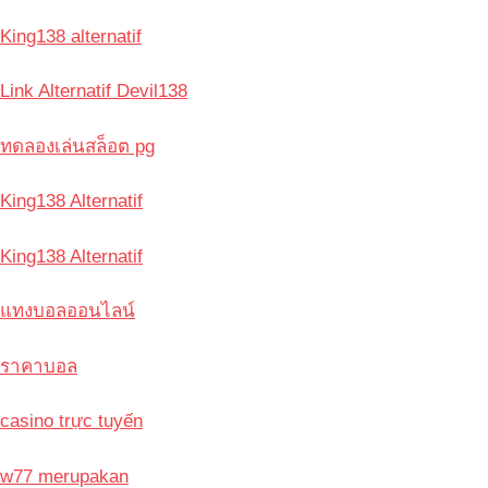
King138 alternatif
Link Alternatif Devil138
ทดลองเล่นสล็อต pg
King138 Alternatif
King138 Alternatif
แทงบอลออนไลน์
ราคาบอล
casino trực tuyến
w77 merupakan