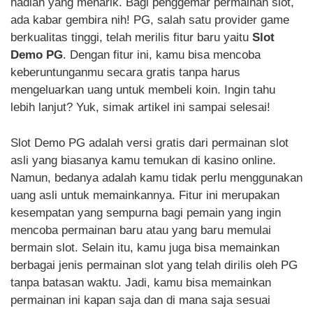
hadiah yang menarik. Bagi penggemar permainan slot,
ada kabar gembira nih! PG, salah satu provider game
berkualitas tinggi, telah merilis fitur baru yaitu
Slot
Demo PG
. Dengan fitur ini, kamu bisa mencoba
keberuntunganmu secara gratis tanpa harus
mengeluarkan uang untuk membeli koin. Ingin tahu
lebih lanjut? Yuk, simak artikel ini sampai selesai!
Slot Demo PG adalah versi gratis dari permainan slot
asli yang biasanya kamu temukan di kasino online.
Namun, bedanya adalah kamu tidak perlu menggunakan
uang asli untuk memainkannya. Fitur ini merupakan
kesempatan yang sempurna bagi pemain yang ingin
mencoba permainan baru atau yang baru memulai
bermain slot. Selain itu, kamu juga bisa memainkan
berbagai jenis permainan slot yang telah dirilis oleh PG
tanpa batasan waktu. Jadi, kamu bisa memainkan
permainan ini kapan saja dan di mana saja sesuai