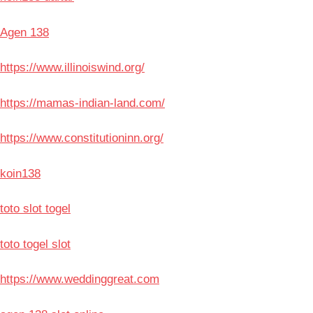
Agen 138
https://www.illinoiswind.org/
https://mamas-indian-land.com/
https://www.constitutioninn.org/
koin138
toto slot togel
toto togel slot
https://www.weddinggreat.com