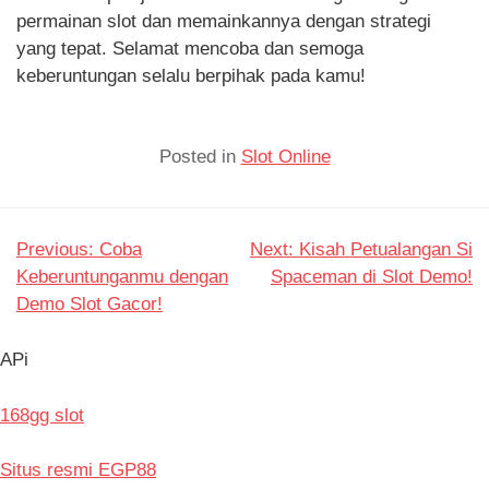
permainan slot dan memainkannya dengan strategi
yang tepat. Selamat mencoba dan semoga
keberuntungan selalu berpihak pada kamu!
Posted in
Slot Online
Previous:
Coba
Next:
Kisah Petualangan Si
Navigasi
Keberuntunganmu dengan
Spaceman di Slot Demo!
pos
Demo Slot Gacor!
APi
168gg slot
Situs resmi EGP88