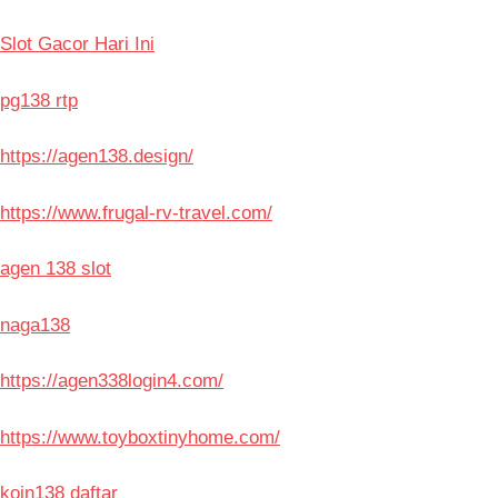
Slot Gacor Hari Ini
pg138 rtp
https://agen138.design/
https://www.frugal-rv-travel.com/
agen 138 slot
naga138
https://agen338login4.com/
https://www.toyboxtinyhome.com/
koin138 daftar