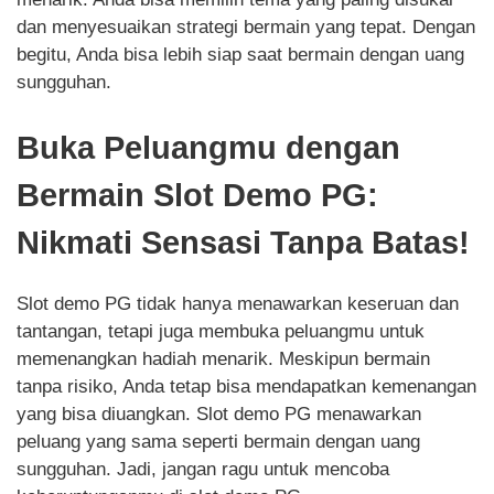
dan menyesuaikan strategi bermain yang tepat. Dengan
begitu, Anda bisa lebih siap saat bermain dengan uang
sungguhan.
Buka Peluangmu dengan
Bermain Slot Demo PG:
Nikmati Sensasi Tanpa Batas!
Slot demo PG tidak hanya menawarkan keseruan dan
tantangan, tetapi juga membuka peluangmu untuk
memenangkan hadiah menarik. Meskipun bermain
tanpa risiko, Anda tetap bisa mendapatkan kemenangan
yang bisa diuangkan. Slot demo PG menawarkan
peluang yang sama seperti bermain dengan uang
sungguhan. Jadi, jangan ragu untuk mencoba