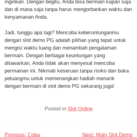
inginkan. Dengan begitu, Anda bisa bermain kapan saja
dan di mana saja tanpa harus mengorbankan waktu dan
kenyamanan Anda.
Jadi, tunggu apa lagi? Mencoba keberuntunganmu
dengan slot demo PG adalah pilihan yang tepat untuk
mengisi waktu luang dan menambah pengalaman
bermain. Dengan berbagai keuntungan yang
ditawarkan, Anda tidak akan menyesal mencoba
permainan ini. Nikmati keseruan tanpa risiko dan buka
peluangmu untuk memenangkan hadiah menarik
dengan bermain di slot demo PG sekarang juga!
Posted in
Slot Online
Previous:
Coba
Next:
Main Slot Demo