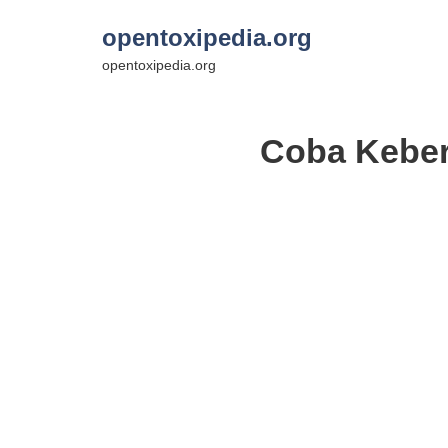
Skip
opentoxipedia.org
to
content
opentoxipedia.org
Coba Keber