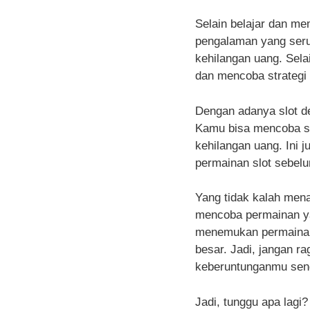
Selain belajar dan me
pengalaman yang seru
kehilangan uang. Sela
dan mencoba strategi
Dengan adanya slot de
Kamu bisa mencoba st
kehilangan uang. Ini j
permainan slot sebel
Yang tidak kalah men
mencoba permainan ya
menemukan permainan 
besar. Jadi, jangan r
keberuntunganmu send
Jadi, tunggu apa lag