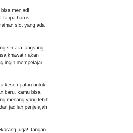
 bisa menjadi
t tanpa harus
mainan slot yang ada
ang secara langsung.
asa khawatir akan
ng ingin mempelajari
amu kesempatan untuk
an baru, kamu bisa
ng menang yang lebih
an jadilah penjelajah
ekarang juga! Jangan