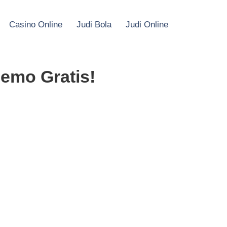
Casino Online
Judi Bola
Judi Online
emo Gratis!