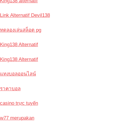
King138 alternatif
Link Alternatif Devil138
ทดลองเล่นสล็อต pg
King138 Alternatif
King138 Alternatif
แทงบอลออนไลน์
ราคาบอล
casino trực tuyến
w77 merupakan