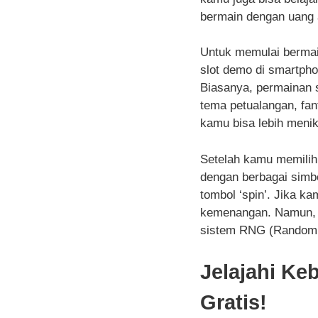
bermain dengan uang a
Untuk memulai bermain
slot demo di smartpho
Biasanya, permainan s
tema petualangan, fan
kamu bisa lebih meni
Setelah kamu memilih
dengan berbagai simb
tombol ‘spin’. Jika 
kemenangan. Namun, j
sistem RNG (Random 
Jelajahi K
Gratis!