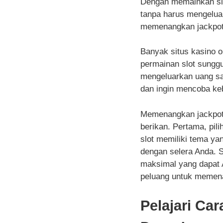
Dengan memainkan sl
tanpa harus mengelu
memenangkan jackpot 
Banyak situs kasino 
permainan slot sunggu
mengeluarkan uang sa
dan ingin mencoba keb
Memenangkan jackpot 
berikan. Pertama, pil
slot memiliki tema ya
dengan selera Anda. S
maksimal yang dapat 
peluang untuk memena
Pelajari Ca