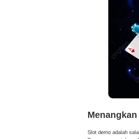
Menangkan 
Slot demo adalah sal