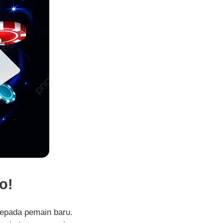
o!
kepada pemain baru.