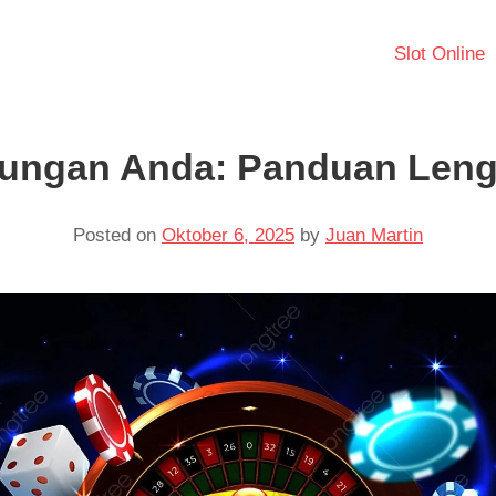
Slot Online
ungan Anda: Panduan Leng
Posted on
Oktober 6, 2025
by
Juan Martin