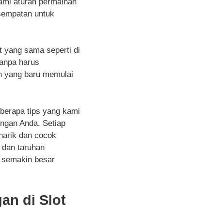
ami aturan permainan
sempatan untuk
 yang sama seperti di
tanpa harus
n yang baru memulai
berapa tips yang kami
ungan Anda. Setiap
narik dan cocok
 dan taruhan
 semakin besar
an di Slot