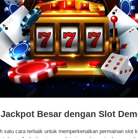
Jackpot Besar dengan Slot Dem
ah satu cara terbaik untuk memperkenalkan permainan slot 