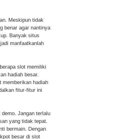
an. Meskipun tidak
g benar agar nantinya
up. Banyak situs
jadi manfaatkanlah
eberapa slot memiliki
an hadiah besar.
pat memberikan hadiah
kan fitur-fitur ini
t demo. Jangan terlalu
n yang tidak tepat.
nti bermain. Dengan
pot besar di slot