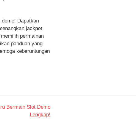
t demo! Dapatkan
menangkan jackpot
, memilih permainan
rikan panduan yang
 semoga keberuntungan
ru Bermain Slot Demo
Lengkap!