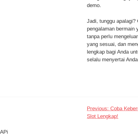
demo.
Jadi, tunggu apalagi
pengalaman bermain 
tanpa perlu mengeluar
yang sesuai, dan meng
lengkap bagi Anda un
selalu menyertai Anda
Previous:
Coba Keber
Navigasi
Slot Lengkap!
pos
APi