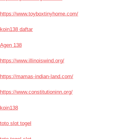
https://www.toyboxtinyhome.com/
koin138 daftar
Agen 138
https://www.illinoiswind.org/
https://mamas-indian-land.com/
https://www.constitutioninn.org/
koin138
toto slot togel