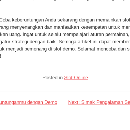
? Coba keberuntungan Anda sekarang dengan memainkan slo
yang menyenangkan dan manfaatkan kesempatan untuk me
kan uang. Ingat untuk selalu mempelajari aturan permainan
atur strategi dengan baik. Semoga artikel ini dapat membe
tuk menjadi pemenang di slot demo. Selamat mencoba dan
!
Posted in
Slot Online
untunganmu dengan Demo
Next:
Simak Pengalaman Se