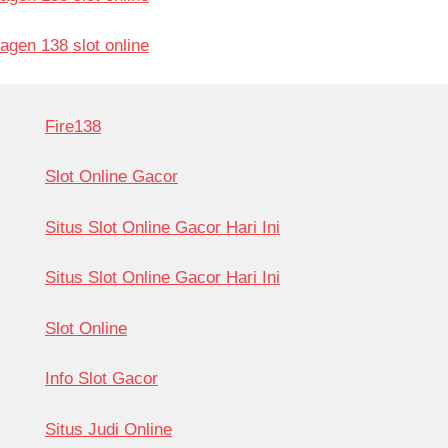
agen 138 slot online
Fire138
Slot Online Gacor
Situs Slot Online Gacor Hari Ini
Situs Slot Online Gacor Hari Ini
Slot Online
Info Slot Gacor
Situs Judi Online