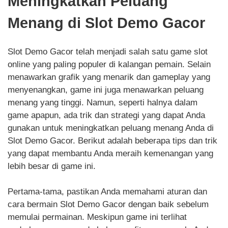
Meningkatkan Peluang
Menang di Slot Demo Gacor
Slot Demo Gacor telah menjadi salah satu game slot
online yang paling populer di kalangan pemain. Selain
menawarkan grafik yang menarik dan gameplay yang
menyenangkan, game ini juga menawarkan peluang
menang yang tinggi. Namun, seperti halnya dalam
game apapun, ada trik dan strategi yang dapat Anda
gunakan untuk meningkatkan peluang menang Anda di
Slot Demo Gacor. Berikut adalah beberapa tips dan trik
yang dapat membantu Anda meraih kemenangan yang
lebih besar di game ini.
Pertama-tama, pastikan Anda memahami aturan dan
cara bermain Slot Demo Gacor dengan baik sebelum
memulai permainan. Meskipun game ini terlihat