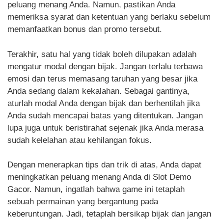
peluang menang Anda. Namun, pastikan Anda
memeriksa syarat dan ketentuan yang berlaku sebelum
memanfaatkan bonus dan promo tersebut.
Terakhir, satu hal yang tidak boleh dilupakan adalah
mengatur modal dengan bijak. Jangan terlalu terbawa
emosi dan terus memasang taruhan yang besar jika
Anda sedang dalam kekalahan. Sebagai gantinya,
aturlah modal Anda dengan bijak dan berhentilah jika
Anda sudah mencapai batas yang ditentukan. Jangan
lupa juga untuk beristirahat sejenak jika Anda merasa
sudah kelelahan atau kehilangan fokus.
Dengan menerapkan tips dan trik di atas, Anda dapat
meningkatkan peluang menang Anda di Slot Demo
Gacor. Namun, ingatlah bahwa game ini tetaplah
sebuah permainan yang bergantung pada
keberuntungan. Jadi, tetaplah bersikap bijak dan jangan