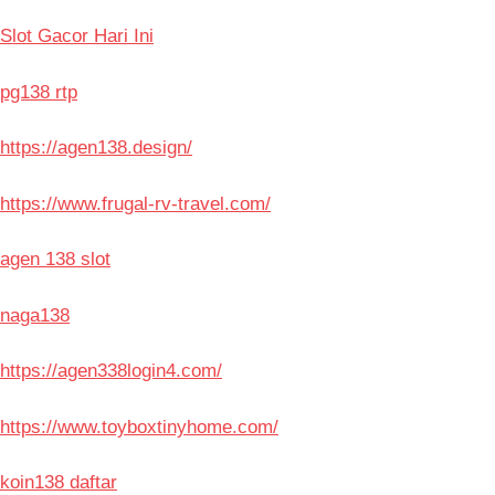
Slot Gacor Hari Ini
pg138 rtp
https://agen138.design/
https://www.frugal-rv-travel.com/
agen 138 slot
naga138
https://agen338login4.com/
https://www.toyboxtinyhome.com/
koin138 daftar