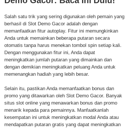
Demo Gacor: Baca Ini Dulu!
Salah satu trik yang sering digunakan oleh pemain yang
berhasil di Slot Demo Gacor adalah dengan
memanfaatkan fitur autoplay. Fitur ini memungkinkan
Anda untuk memainkan beberapa putaran secara
otomatis tanpa harus menekan tombol spin setiap kali.
Dengan menggunakan fitur ini, Anda dapat
meningkatkan jumlah putaran yang dimainkan dan
dengan demikian meningkatkan peluang Anda untuk
memenangkan hadiah yang lebih besar.
Selain itu, pastikan Anda memanfaatkan bonus dan
promo yang ditawarkan oleh Slot Demo Gacor. Banyak
situs slot online yang menawarkan bonus dan promo
menarik kepada para pemainnya. Manfaatkanlah
kesempatan ini untuk meningkatkan modal Anda atau
mendapatkan putaran gratis yang dapat meningkatkan