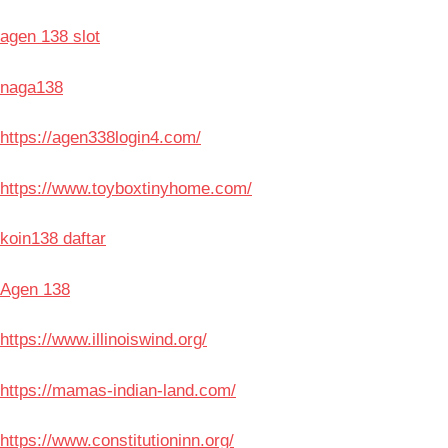
agen 138 slot
naga138
https://agen338login4.com/
https://www.toyboxtinyhome.com/
koin138 daftar
Agen 138
https://www.illinoiswind.org/
https://mamas-indian-land.com/
https://www.constitutioninn.org/