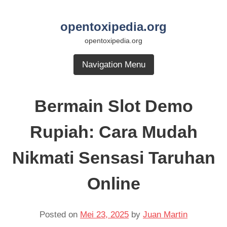
Skip
to
opentoxipedia.org
content
opentoxipedia.org
Navigation Menu
Bermain Slot Demo
Rupiah: Cara Mudah
Nikmati Sensasi Taruhan
Online
Posted on
Mei 23, 2025
by
Juan Martin